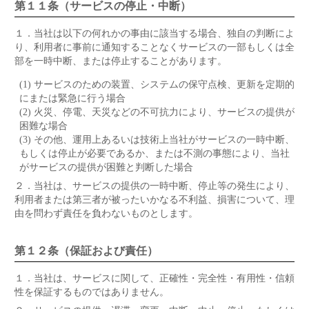
第１１条（サービスの停止・中断）
１．
当社は以下の何れかの事由に該当する場合、独自の判断によ
り、利用者に事前に通知することなくサービスの一部もしくは全
部を一時中断、または停止することがあります。
(1) サービスのための装置、システムの保守点検、更新を定期的
にまたは緊急に行う場合
(2) 火災、停電、天災などの不可抗力により、サービスの提供が
困難な場合
(3) その他、運用上あるいは技術上当社がサービスの一時中断、
もしくは停止が必要であるか、または不測の事態により、当社
がサービスの提供が困難と判断した場合
２．
当社は、サービスの提供の一時中断、停止等の発生により、
利用者または第三者が被ったいかなる不利益、損害について、理
由を問わず責任を負わないものとします。
第１２条（保証および責任）
１．
当社は、サービスに関して、正確性・完全性・有用性・信頼
性を保証するものではありません。