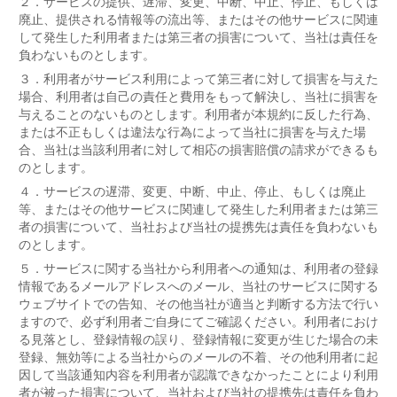
２．
サービスの提供、遅滞、変更、中断、中止、停止、もしくは
廃止、提供される情報等の流出等、またはその他サービスに関連
して発生した利用者または第三者の損害について、当社は責任を
負わないものとします。
３．
利用者がサービス利用によって第三者に対して損害を与えた
場合、利用者は自己の責任と費用をもって解決し、当社に損害を
与えることのないものとします。利用者が本規約に反した行為、
または不正もしくは違法な行為によって当社に損害を与えた場
合、当社は当該利用者に対して相応の損害賠償の請求ができるも
のとします。
４．
サービスの遅滞、変更、中断、中止、停止、もしくは廃止
等、またはその他サービスに関連して発生した利用者または第三
者の損害について、当社および当社の提携先は責任を負わないも
のとします。
５．
サービスに関する当社から利用者への通知は、利用者の登録
情報であるメールアドレスへのメール、当社のサービスに関する
ウェブサイトでの告知、その他当社が適当と判断する方法で行い
ますので、必ず利用者ご自身にてご確認ください。利用者におけ
る見落とし、登録情報の誤り、登録情報に変更が生じた場合の未
登録、無効等による当社からのメールの不着、その他利用者に起
因して当該通知内容を利用者が認識できなかったことにより利用
者が被った損害について、当社および当社の提携先は責任を負わ