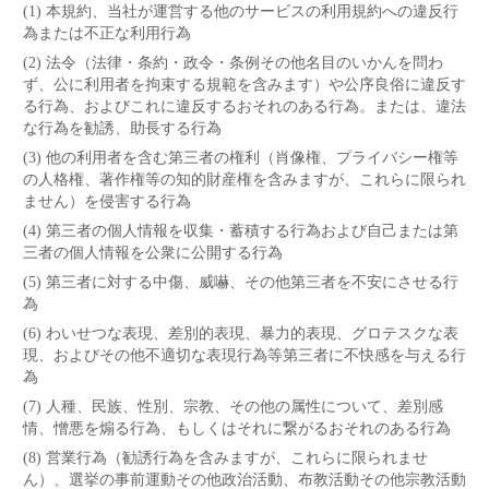
(1) 本規約、当社が運営する他のサービスの利用規約への違反行
為または不正な利用行為
(2) 法令（法律・条約・政令・条例その他名目のいかんを問わ
ず、公に利用者を拘束する規範を含みます）や公序良俗に違反す
る行為、およびこれに違反するおそれのある行為。または、違法
な行為を勧誘、助長する行為
(3) 他の利用者を含む第三者の権利（肖像権、プライバシー権等
の人格権、著作権等の知的財産権を含みますが、これらに限られ
ません）を侵害する行為
(4) 第三者の個人情報を収集・蓄積する行為および自己または第
三者の個人情報を公衆に公開する行為
(5) 第三者に対する中傷、威嚇、その他第三者を不安にさせる行
為
(6) わいせつな表現、差別的表現、暴力的表現、グロテスクな表
現、およびその他不適切な表現行為等第三者に不快感を与える行
為
(7) 人種、民族、性別、宗教、その他の属性について、差別感
情、憎悪を煽る行為、もしくはそれに繋がるおそれのある行為
(8) 営業行為（勧誘行為を含みますが、これらに限られませ
ん）、選挙の事前運動その他政治活動、布教活動その他宗教活動