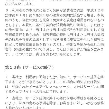
ないものとします。
６．
利用者との本規約に基づく契約が消費者契約法（平成１２年
法律第６１号）第２条第３項の消費者契約に該当する場合、本規
約のうち、当社の責任を完全に免責する規定は適用されないもの
とします。本規約に基づく契約が消費者契約に該当し、またはそ
の他の事由により、当社または当社の提携先が利用者に対して損
害賠償責任を負う場合、損害賠償の範囲は当社または当社の提携
先の行為を直接の原因として当該利用者に現実に発生した損害に
限定して損害賠償責任を負うものとし、特別な事情から生じた損
害等（損害発生について予見し、または予見し得た場合を含みま
す。）については、責任を負わないものとします。
第１３条（サービスの終了）
１．
当社は、利用者に通知または告知の上、サービスの提供を終
了することができるものとします。この場合の通知または告知
は、登録されたメールアドレスへのメール、またはサービスに関
するウェブサイトへの掲示にて行います。
２．
当社は、サービス提供の終了の際に前項の手続きを経ること
により、法令の定める事項を除き、お客さまに対しいかなる債務
も負わないものとします。