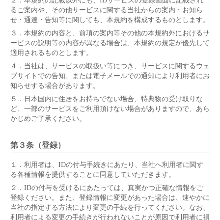
２．
本規約の記載以外にも、IDサービスの登録画面に記載され
るご案内や、その他サービスに関する当社からの案内・お知ら
せ・通達・告知等に関しても、本規約を構成するものとします。
３．
本規約の内容と、前項の案内等その他の本規約外におけるサ
ービスの説明等の内容が異なる場合は、本規約の規定が優先して
適用されるものとします。
４．
当社は、サービスの取扱い等につき、サービスに関するウェ
ブサイトでの告知、または電子メールでの通知により利用者にお
知らせする場合があります。
５．
日本国内に住居をお持ちでない場合、特典物の受け取りな
ど、一部のサービスをご利用頂けない場合がありますので、あら
かじめご了承ください。
第３条（登録）
１．
利用者は、IDの付与手続きにあたり、当社へ利用者に関す
る各種情報を提供することに同意していただきます。
２．
IDの付与を受けるにあたっては、真実かつ正確な情報をご
登録ください。また、登録情報に変更があった場合は、速やかに
当社の指定する方法により変更の手続を行ってください。なお、
利用者による変更の手続きが行われないことが原因で利用者に損