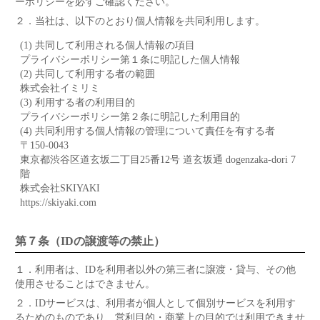
ーポリシーを必ずご確認ください。
２．
当社は、以下のとおり個人情報を共同利用します。
(1) 共同して利用される個人情報の項目
プライバシーポリシー第１条に明記した個人情報
(2) 共同して利用する者の範囲
株式会社イミリミ
(3) 利用する者の利用目的
プライバシーポリシー第２条に明記した利用目的
(4) 共同利用する個人情報の管理について責任を有する者
〒150-0043
東京都渋谷区道玄坂二丁目25番12号 道玄坂通 dogenzaka-dori 7
階
株式会社SKIYAKI
https://skiyaki.com
第７条（IDの譲渡等の禁止）
１．
利用者は、IDを利用者以外の第三者に譲渡・貸与、その他
使用させることはできません。
２．
IDサービスは、利用者が個人として個別サービスを利用す
るためのものであり、営利目的・商業上の目的では利用できませ