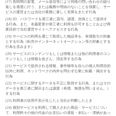
(17) 長時間の架電、メール送信等により同様の問い合わせの繰り
返しを過度に行う、または義務や理由のないことを強要し、サー
ビスの運営または当社の業務に著しく支障をきたす行為
(18) ID、パスワードを第三者に貸与、譲渡、担保として提供す
る行為。また、名義変更や第三者に利用を許可することおよび商
業目的で当社運営サイトへアクセスする行為
(19) サービスの利用を通じて取得した物品等を、有償取引の対象
とする行為（転売やインターネットオークション等の対象とする
行為を含みます）
(20) サービスのコンテンツもしくは情報または他の利用者のコン
テンツもしくは情報を改ざん、消去等する行為
(21) サービスで提供される情報、著作物等を自らの個人利用目的
以外に利用、ネットワークの内外を問わず公衆に転載・掲出する
行為
(22) サービスに関するデータを不正に取得する行為、またはその
データを第三者に開示または譲渡（有償、無償を問いません。）
する行為
(23) 利用者の信用不安が生じたと当社が判断したとき
(24) 個別サービスを利用して購入された商品・サービスについ
て、利用料その他の代金のお支払いの遅延・未払い・滞納があっ