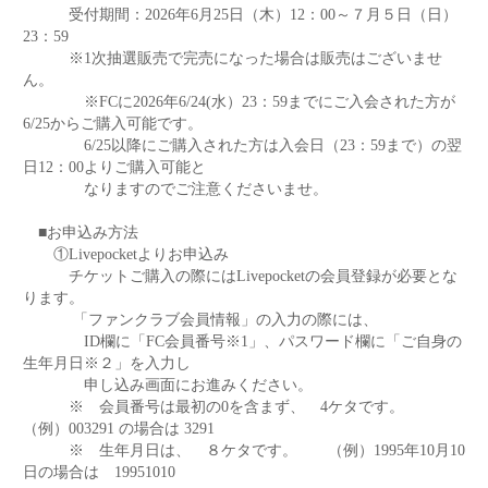
受付期間：2026年6月25日（木）12：00～７月５日（日）
23：59
※1次抽選販売で完売になった場合は販売はございませ
ん。
※FCに2026年6/24(水）23：59までにご入会された方が
6/25からご購入可能です。
6/25以降にご購入された方は入会日（23：59まで）の翌
日12：00よりご購入可能と
なりますのでご注意くださいませ。
■お申込み方法
①Livepocketよりお申込み
チケットご購入の際にはLivepocketの会員登録が必要とな
ります。
「ファンクラブ会員情報」の入力の際には、
ID欄に「FC会員番号※1」、パスワード欄に「ご自身の
生年月日※２」を入力し
申し込み画面にお進みください。
※ 会員番号は最初の0を含まず、 4ケタです。
（例）003291 の場合は 3291
※ 生年月日は、 ８ケタです。 （例）1995年10月10
日の場合は 19951010