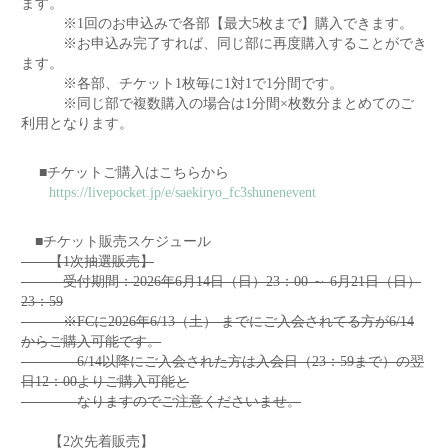
ます。
※1回のお申込みで各部【最大5枚まで】購入できます。
※お申込み完了すれば、同じ部に再度購入することができ
ます。
※各部、チケット1枚毎に1対1で1分間です。
※同じ部で複数購入の場合は1分間×枚数分まとめてのご
利用となります。
■チケットご購入はこちらから
https://livepocket.jp/e/saekiryo_fc3shunenevent
■チケット販売スケジュール
【1次抽選販売】
受付期間：2026年6月14日（日）23：00 ～ 6月21日（日）
23：59
※FCに2026年6/13（土） までにご入会されてる方が6/14
からご購入可能です。
6/14以降にご入会された方は入会日（23：59まで）の翌
日12：00よりご購入可能と
なりますのでご注意くださいませ。
【2次先着販売】