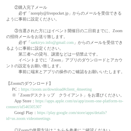
②購入完了メール
必ず「noreply@livepocket.jp」からのメールを受信できる
ように事前に設定ください。
③当選された方にはイベント開催日の二日前までに、Zoom
の招待メールをお送り致します。
必ず「
saekiryo.info@gmail.com
」からのメールを受信でき
るように事前に設定ください。
第三者への貸与、譲渡などは一切禁止です。
イベントまでに「Zoom」アプリのダウンロードとアカウ
ントの設定をお願い致します。
事前に端末とアプリの操作のご確認をお願いいたします。
【Zoomのダウンロード】
PC：
https://zoom.us/download#client_4meeting
※「Zoomデスクトップ クライアント」をお選びください。
App Store：
https://apps.apple.com/us/app/zoom-one-platform-to-
connect/id546505307
Googl Play：
https://play.google.com/store/apps/details?
id=us.zoom.videomeetings
◎Zoomの使用方法はこちらを参考にご確認ください。