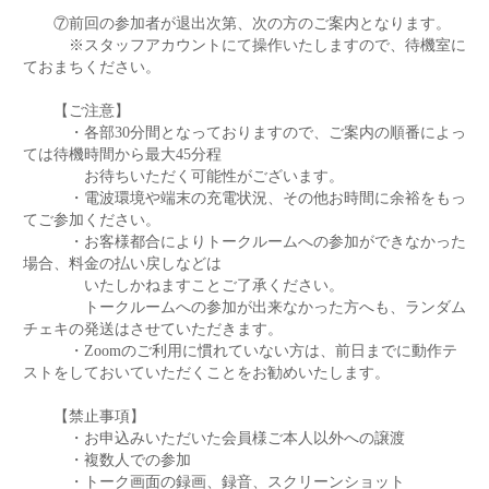
⑦前回の参加者が退出次第、次の方のご案内となります。
※スタッフアカウントにて操作いたしますので、待機室に
ておまちください。
【ご注意】
・各部30分間となっておりますので、ご案内の順番によっ
ては待機時間から最大45分程
お待ちいただく可能性がございます。
・電波環境や端末の充電状況、その他お時間に余裕をもっ
てご参加ください。
・お客様都合によりトークルームへの参加ができなかった
場合、料金の払い戻しなどは
いたしかねますことご了承ください。
トークルームへの参加が出来なかった方へも、ランダム
チェキの発送はさせていただきます。
・Zoomのご利用に慣れていない方は、前日までに動作テ
ストをしておいていただくことをお勧めいたします。
【禁止事項】
・お申込みいただいた会員様ご本人以外への譲渡
・複数人での参加
・トーク画面の録画、録音、スクリーンショット