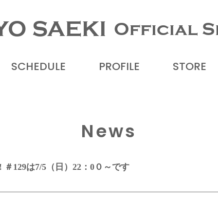
YO SAEKI
Official S
SCHEDULE
PROFILE
STORE
News
 ＃129は7/5（日）22：0０～です