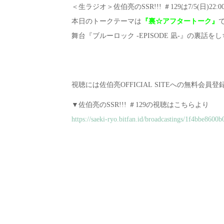
＜生ラジオ＞佐伯亮のSSR!!! ＃129は7/5(日)22
本日のトークテーマは
『裏☆アフタートーク』
舞台『ブルーロック -EPISODE 凪-』の裏話を
視聴には佐伯亮OFFICIAL SITEへの無料会
▼佐伯亮のSSR!!! ＃129の視聴はこちらより
https://saeki-ryo.bitfan.id/broadcastings/1f4bbe860