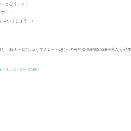
:00～となります！
です！！
しちゃいましょう～♪
員登録と、秋天一碧(しゅうてんいっぺき)への有料会員登録(660円税込)が必
0b0ae014e942e625f87d8f6