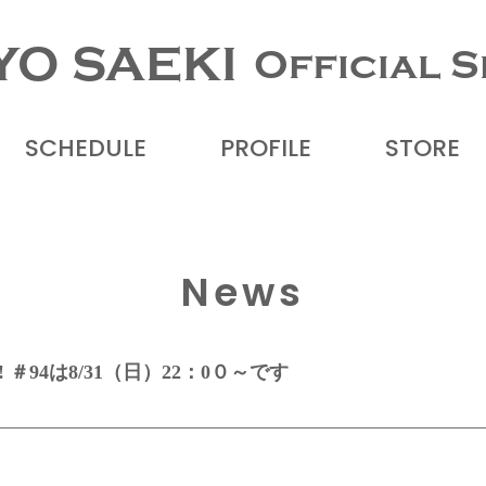
YO SAEKI
Official S
SCHEDULE
PROFILE
STORE
News
 ＃94は8/31（日）22：0０～です