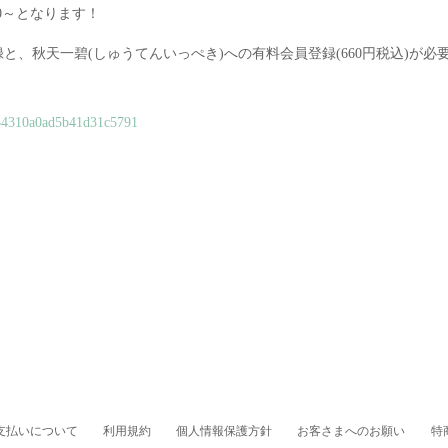
:00～となります！
員登録と、秋天一碧(しゅうてんいっぺき)への有料会員登録(660円税込)が必
18f54310a0ad5b41d31c5791
支払いについて
利用規約
個人情報保護方針
お客さまへのお願い
特