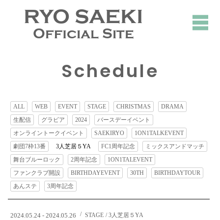
RYO SAEKI
Official Site
Schedule
ALL
WEB
EVENT
STAGE
CHRISTMAS
DRAMA
生配信
グラビア
2024
バースデーイベント
オンライントークイベント
SAEKIRYO
1ON1TALKEVENT
劇団7枠13番
3人芝居５YA
FC1周年記念
ミックスアンドマッチ
舞台ブルーロック
2周年記念
1ON1TALEVENT
ファンクラブ開設
BIRTHDAYEVENT
30TH
BIRTHDAYTOUR
あんステ
3周年記念
2024.05.24 - 2024.05.26
STAGE
3人芝居５YA